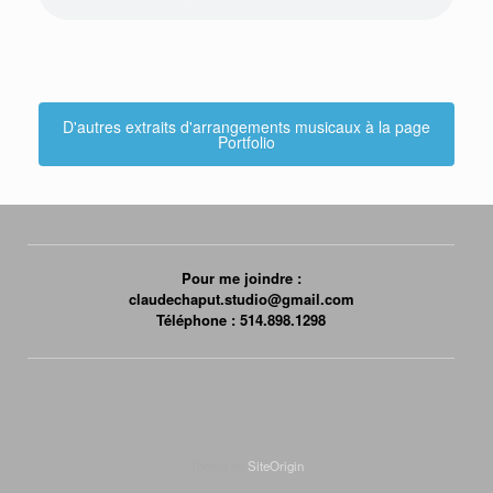
D'autres extraits d'arrangements musicaux à la page
Portfolio
Pour me joindre :
claudechaput.studio@gmail.com
Téléphone : 514.898.1298
Theme by
SiteOrigin